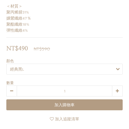
＜材質＞
聚丙烯腈31%
嫘縈纖維47％
聚酯纖維18%
彈性纖維4%
NT$590
NT$490
顏色
數量
加入購物車
加入追蹤清單