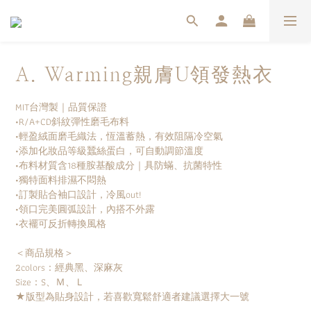
A. Warming親膚U領發熱衣
MIT台灣製｜品質保證
•R/A+CD斜紋彈性磨毛布料
•輕盈絨面磨毛織法，恆溫蓄熱，有效阻隔冷空氣
•添加化妝品等級蠶絲蛋白，可自動調節溫度
•布料材質含18種胺基酸成分｜具防蟎、抗菌特性
•獨特面料排濕不悶熱
•訂製貼合袖口設計，冷風out!
•領口完美圓弧設計，內搭不外露
•衣襬可反折轉換風格
＜商品規格＞
2colors：經典黑、深麻灰
Size：S、Ｍ、Ｌ
★版型為貼身設計，若喜歡寬鬆舒適者建議選擇大一號