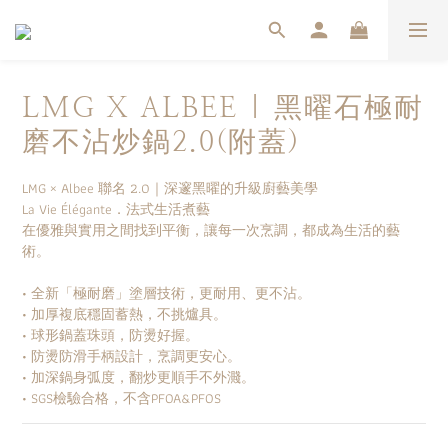
LMG X ALBEE | 黑曜石極耐
磨不沾炒鍋2.0(附蓋)
LMG × Albee 聯名 2.0｜深邃黑曜的升級廚藝美學
La Vie Élégante．法式生活煮藝
在優雅與實用之間找到平衡，讓每一次烹調，都成為生活的藝
術。
• 全新「極耐磨」塗層技術，更耐用、更不沾。
• 加厚複底穩固蓄熱，不挑爐具。
• 球形鍋蓋珠頭，防燙好握。
• 防燙防滑手柄設計，烹調更安心。
• 加深鍋身弧度，翻炒更順手不外濺。
• SGS檢驗合格，不含PFOA&PFOS