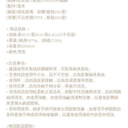
(鍋身)鋁合金/(複底)CNS430不鏽鋼
(配件)電木
(鍋蓋)強化玻璃、矽膠(耐熱250度)
(塗層)不沾塗層(PTFE，耐熱250度)
< 商品規格 >
⟡規格:長45.5×寬28.6×高8.6(cm)(不含蓋)
⟡重量:(鍋身)879g、(鍋蓋)700g
⟡容量:約3450ml
⟡顏色:黑色
<注意事項>
• 建議使用木製或矽膠鏟料理，可延長鍋具壽命。
• 烹煮時請使用中小火，且不可空燒，以免影響鍋具壽命。
• 使用時，請勿讓孩童接觸，以免造成燙傷等危險。
• 使用完畢，請先待鍋子稍冷卻，再進行清洗。
• 清洗時請使用較柔軟之菜瓜布，搭配中性洗滌劑清潔；請勿用鋼
絲球清洗、勿使用強酸、勿使用強鹼清潔劑洗滌，以避免影響鍋
具塗層＆鍋底變色。
• 長時間使用，鍋具手柄可能會出現鬆動現象，如發現手柄鬆動請
及時更換手柄或尋求維修服務，以避免使用過程中的意外情況。
<物流配送限制>