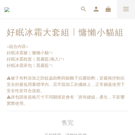
好眠冰霜大套組｜慵懶小貓組
<組合內容>
好眠冰霜被｜慵懶小貓*1
好眠冰霜枕套｜晨霧藍(兩入)*1
好眠冰霜床包｜晨霧藍*1
⚠️被子布料添加之防蚊蟲助劑與銀離子抗菌助劑，皆嚴格控制在
安全的最低用量標準內，且牢固加工於纖維上，正常躺蓋使用下
安全性皆符合規範。
⚠️床包因各規格尺寸不同關係皆會有「拼布縫線」產生，不影響
實際使用。
售完